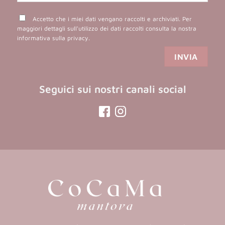
Accetto che i miei dati vengano raccolti e archiviati. Per
maggiori dettagli sull'utilizzo dei dati raccolti consulta la nostra
informativa sulla privacy
.
Seguici sui nostri canali social
(opens
(opens
in
in
a
a
new
new
tab)
tab)