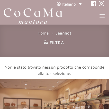
|
Italiano
(opens
(open
in
in
a
a
new
new
Home
»
Jeannot
tab)
tab)
FILTRA
Non è stato trovato nessun prodotto che corrisponde
alla tua selezione.