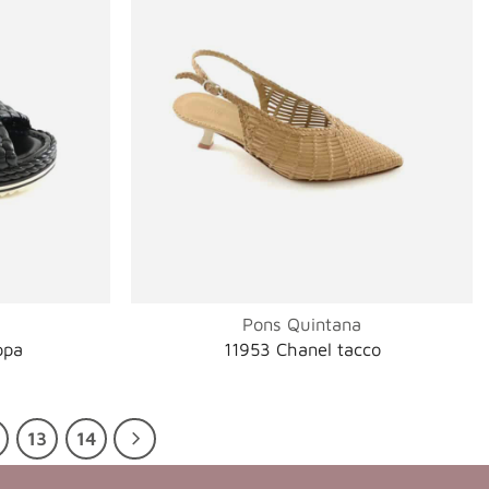
Pons Quintana
ppa
11953 Chanel tacco
13
14