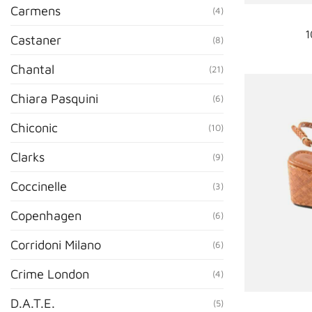
Carmens
(4)
1
Castaner
(8)
Chantal
(21)
Chiara Pasquini
(6)
Chiconic
(10)
Clarks
(9)
Coccinelle
(3)
Copenhagen
(6)
Corridoni Milano
(6)
Crime London
(4)
D.A.T.E.
(5)