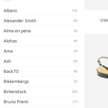
Albano
(15)
016
Alexander Smith
(8)
Alma en pena
(2)
Alohas
(4)
Ama
(5)
Ash
(9)
Back70
(6)
Bikkembergs
(5)
Birkenstock
(20)
Bruno Premi
(11)