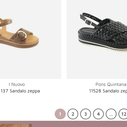
I Nuovo
Pons Quintana
3137 Sandalo zeppa
11528 Sandalo ze
1
2
3
4
…
12