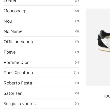
Loafer
(3)
Moaconcept
(2)
Mou
(2)
No Name
(5)
Officine Venete
(7)
Poeve
(7)
Pomme D'or
(4)
Pons Quintana
(11)
Roberto Festa
(8)
Satorisan
(5)
108
Sergio Levantesi
(4)