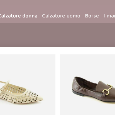
Calzature donna
Calzature uomo
Borse
I ma