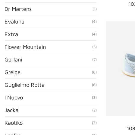
10
Dr Martens
(1)
Evaluna
(4)
Extra
(4)
Flower Mountain
(5)
Garlani
(7)
Greige
(6)
Guglielmo Rotta
(6)
I Nuovo
(3)
Jackal
(2)
Kaotiko
(3)
108