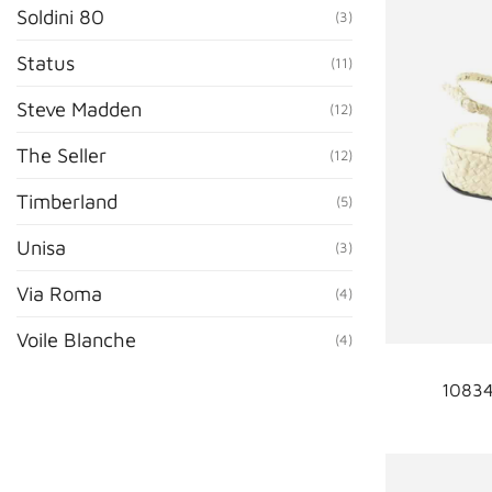
Soldini 80
(3)
Status
(11)
Steve Madden
(12)
The Seller
(12)
Timberland
(5)
Unisa
(3)
Via Roma
(4)
Voile Blanche
(4)
10834