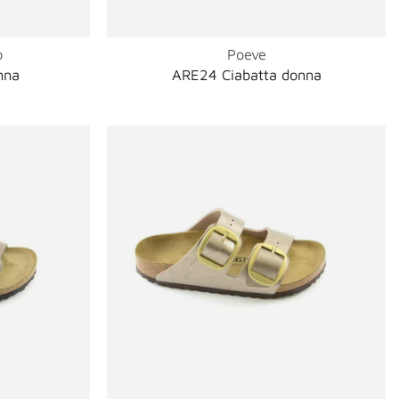
o
Poeve
nna
ARE24 Ciabatta donna