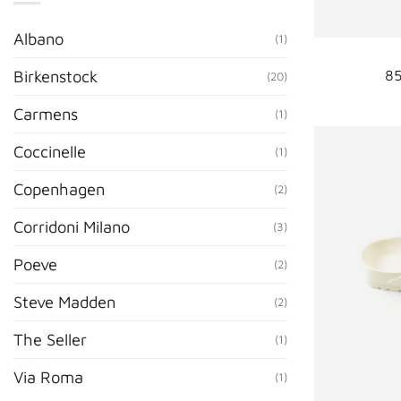
Albano
(1)
85
Birkenstock
(20)
Carmens
(1)
Coccinelle
(1)
Copenhagen
(2)
Corridoni Milano
(3)
Poeve
(2)
Steve Madden
(2)
The Seller
(1)
Via Roma
(1)