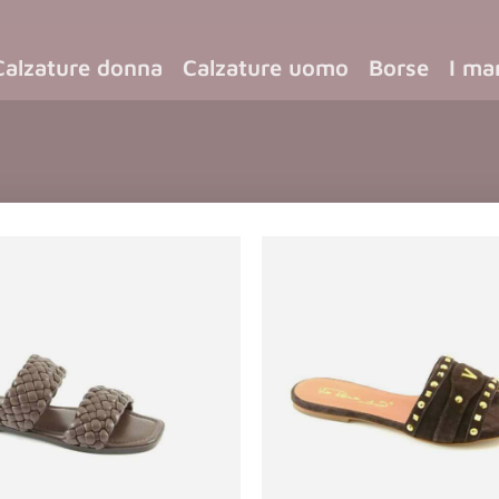
Calzature donna
Calzature uomo
Borse
I ma