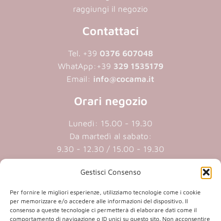
raggiungi il negozio
Contattaci
Tel. +39
0376 607048
WhatApp:
+39
329 1535179
Email:
info@cocama.it
Orari negozio
Lunedì: 15.00 - 19.30
Da martedì al sabato:
9.30 - 12.30 / 15.00 - 19.30
Domenica e lunedi mattina chiuso
Gestisci Consenso
Cookie policy
|
Privacy policy
Per fornire le migliori esperienze, utilizziamo tecnologie come i cookie
per memorizzare e/o accedere alle informazioni del dispositivo. Il
consenso a queste tecnologie ci permetterà di elaborare dati come il
P.iva 01409890207 | Reg.Imp. MN
comportamento di navigazione o ID unici su questo sito. Non acconsentire