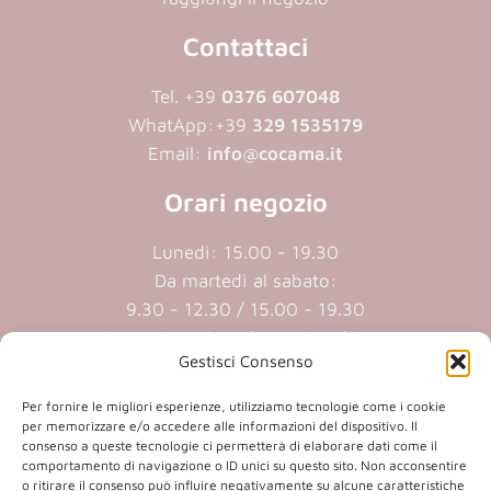
Contattaci
Tel. +39
0376 607048
WhatApp:
+39
329 1535179
Email:
info@cocama.it
Orari negozio
Lunedì: 15.00 - 19.30
Da martedì al sabato:
9.30 - 12.30 / 15.00 - 19.30
Domenica e lunedi mattina chiuso
Gestisci Consenso
Cookie policy
|
Privacy policy
Per fornire le migliori esperienze, utilizziamo tecnologie come i cookie
per memorizzare e/o accedere alle informazioni del dispositivo. Il
consenso a queste tecnologie ci permetterà di elaborare dati come il
P.iva 01409890207 | Reg.Imp. MN
comportamento di navigazione o ID unici su questo sito. Non acconsentire
o ritirare il consenso può influire negativamente su alcune caratteristiche