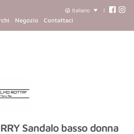
|
Italiano
(opens
(opens
rchi
Negozio
Contattaci
in
in
a
a
new
new
tab)
tab)
RRY Sandalo basso donna