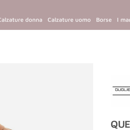
Calzature donna
Calzature uomo
Borse
I ma
QUE