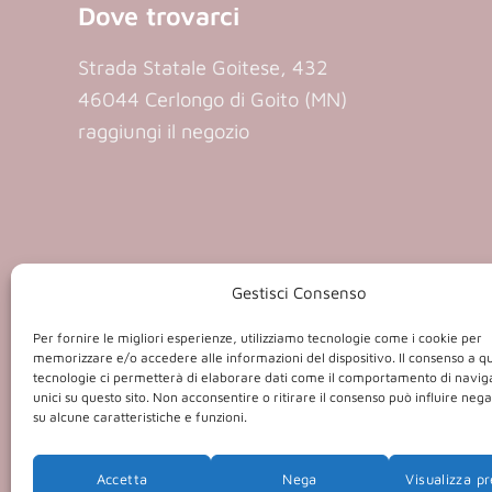
Dove trovarci
Strada Statale Goitese, 432
46044 Cerlongo di Goito (MN)
raggiungi il negozio
Gestisci Consenso
P.iva 01409
Per fornire le migliori esperienze, utilizziamo tecnologie come i cookie per
memorizzare e/o accedere alle informazioni del dispositivo. Il consenso a q
tecnologie ci permetterà di elaborare dati come il comportamento di navig
unici su questo sito. Non acconsentire o ritirare il consenso può influire ne
su alcune caratteristiche e funzioni.
Accetta
Nega
Visualizza p