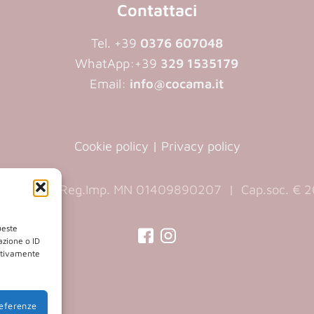
Contattaci
Tel. +39
0376 607048
WhatApp:
+39
329 1535179
Email:
info@cocama.it
Cookie policy
|
Privacy policy
890207 | Reg.Imp. MN 01409890207 | Cap.soc. € 20
ueste
azione o ID
gativamente
(opens
(opens
in
in
a
a
referenze