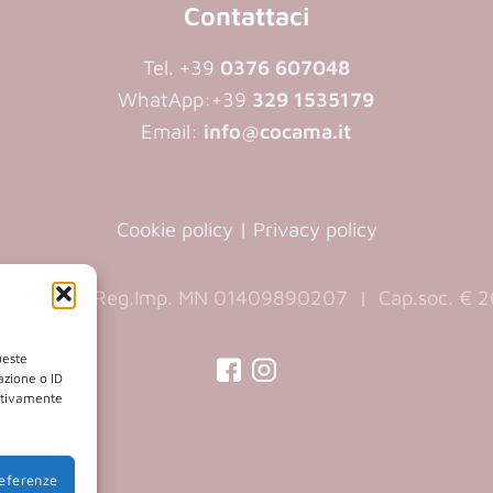
Contattaci
Tel. +39
0376 607048
WhatApp:
+39
329 1535179
Email:
info@cocama.it
Cookie policy
|
Privacy policy
890207 | Reg.Imp. MN 01409890207 | Cap.soc. € 20
ueste
azione o ID
gativamente
(opens
(opens
in
in
a
a
referenze