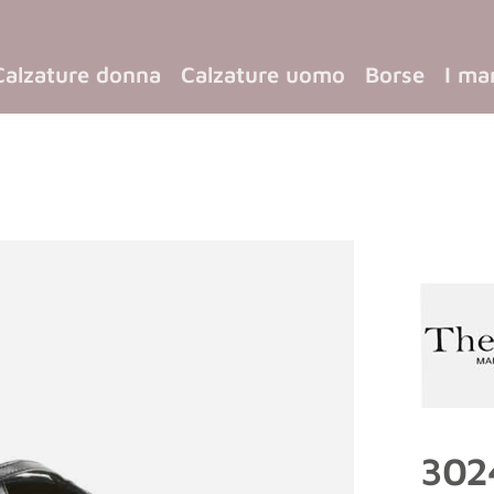
Calzature donna
Calzature uomo
Borse
I ma
3024