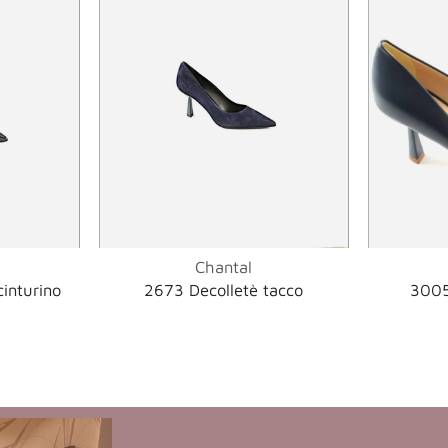
Chantal
cinturino
2673 Decolletè tacco
3005