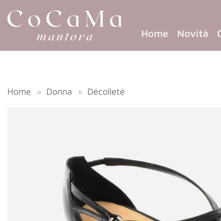
Home
Novità
Home
»
Donna
»
Décolleté