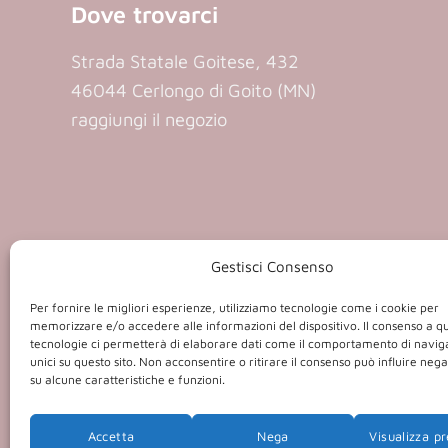
Dove trovarci
Strada Statale Goitese, 432
46044 Cerlongo di Goito (MN)
raggiungi il negozio
Gestisci Consenso
P.iva 01409
Per fornire le migliori esperienze, utilizziamo tecnologie come i cookie per
memorizzare e/o accedere alle informazioni del dispositivo. Il consenso a q
tecnologie ci permetterà di elaborare dati come il comportamento di navig
unici su questo sito. Non acconsentire o ritirare il consenso può influire ne
su alcune caratteristiche e funzioni.
Accetta
Nega
Visualizza p