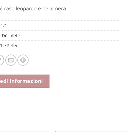
é raso leopardo e pelle nera
4/1
:
Décolleté
The Seller
iedi informazioni