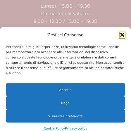
Lunedì: 15.00 - 19.30
Da martedì al sabato:
9.30 - 12.30 / 15.00 - 19.30
Domenica e lunedi mattina chiuso
Gestisci Consenso
Cookie policy
|
Privacy policy
Per fornire le migliori esperienze, utilizziamo tecnologie come i cookie
per memorizzare e/o accedere alle informazioni del dispositivo. Il
consenso a queste tecnologie ci permetterà di elaborare dati come il
P.iva 01409890207 | Reg.Imp. MN
comportamento di navigazione o ID unici su questo sito. Non acconsentire
o ritirare il consenso può influire negativamente su alcune caratteristiche
01409890207 | Cap.soc. € 20.800,00 i.v.
e funzioni.
Accetta
(opens
(opens
Nega
in
in
a
a
Visualizza preferenze
Copyright 2026 © Co.Ca.Ma. Srl | powered by
new
new
(opens
Sartoriadigitale.it
tab)
tab)
Cookie Policy
Privacy policy