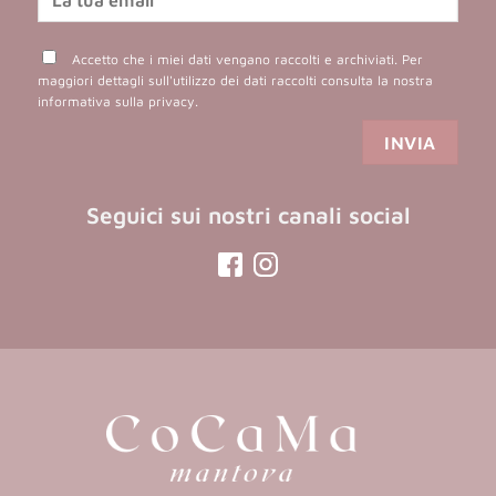
Accetto che i miei dati vengano raccolti e archiviati. Per
maggiori dettagli sull'utilizzo dei dati raccolti consulta la nostra
informativa sulla privacy
.
Seguici sui nostri canali social
(opens
(opens
in
in
a
a
new
new
tab)
tab)