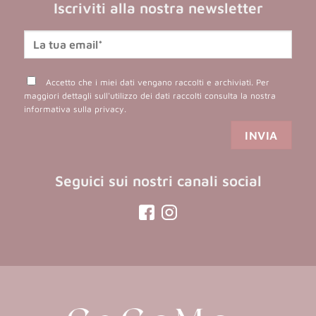
Iscriviti alla nostra newsletter
Accetto che i miei dati vengano raccolti e archiviati. Per
maggiori dettagli sull'utilizzo dei dati raccolti consulta la nostra
informativa sulla privacy
.
Seguici sui nostri canali social
(opens
(opens
in
in
a
a
new
new
tab)
tab)