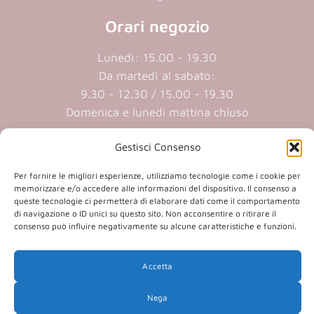
Orari negozio
Lunedì: 15.00 - 19.30
Da martedì al sabato:
9.30 - 12.30 / 15.00 - 19.30
Domenica e lunedi mattina chiuso
Gestisci Consenso
Cookie policy
|
Privacy policy
Per fornire le migliori esperienze, utilizziamo tecnologie come i cookie per
memorizzare e/o accedere alle informazioni del dispositivo. Il consenso a
P.iva 01409890207 | Reg.Imp. MN
queste tecnologie ci permetterà di elaborare dati come il comportamento
01409890207 | Cap.soc. € 20.800,00 i.v.
di navigazione o ID unici su questo sito. Non acconsentire o ritirare il
consenso può influire negativamente su alcune caratteristiche e funzioni.
Accetta
(opens
(opens
in
in
Nega
a
a