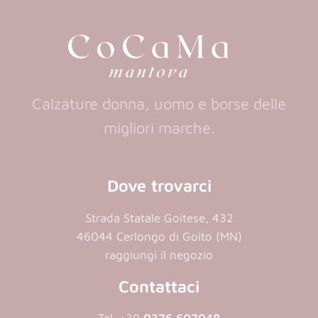
new
new
tab)
tab)
Calzature donna, uomo e borse delle
migliori marche.
Dove trovarci
Strada Statale Goitese, 432
46044 Cerlongo di Goito (MN)
raggiungi il negozio
Contattaci