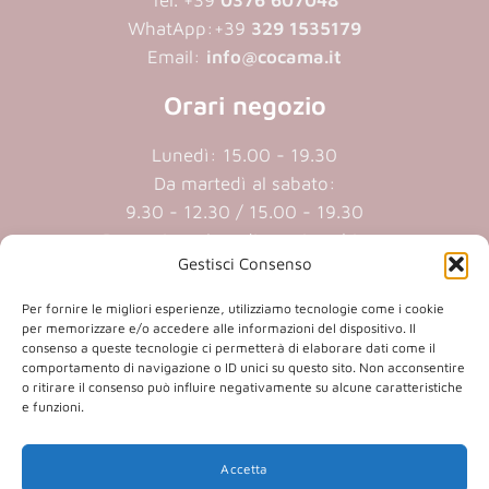
Tel. +39
0376 607048
WhatApp:
+39
329 1535179
Email:
info@cocama.it
Orari negozio
Lunedì: 15.00 - 19.30
Da martedì al sabato:
9.30 - 12.30 / 15.00 - 19.30
Domenica e lunedi mattina chiuso
Gestisci Consenso
Cookie policy
|
Privacy policy
Per fornire le migliori esperienze, utilizziamo tecnologie come i cookie
per memorizzare e/o accedere alle informazioni del dispositivo. Il
consenso a queste tecnologie ci permetterà di elaborare dati come il
P.iva 01409890207 | Reg.Imp. MN
comportamento di navigazione o ID unici su questo sito. Non acconsentire
o ritirare il consenso può influire negativamente su alcune caratteristiche
01409890207 | Cap.soc. € 20.800,00 i.v.
e funzioni.
Accetta