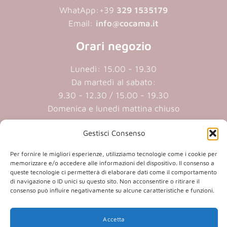
WhatApp:
+39
329 1535179
Email:
info@cocama.it
Orari negozio
Lunedì: 15.00 - 19.30
Da martedì al sabato:
9.30 - 12.30 / 15.00 - 19.30
Domenica e lunedi mattina chiuso
Gestisci Consenso
Cookie policy
|
Privacy policy
Per fornire le migliori esperienze, utilizziamo tecnologie come i cookie per
memorizzare e/o accedere alle informazioni del dispositivo. Il consenso a
P.iva 01409890207 | Reg.Imp. MN
queste tecnologie ci permetterà di elaborare dati come il comportamento
01409890207 | Cap.soc. € 20.800,00 i.v.
di navigazione o ID unici su questo sito. Non acconsentire o ritirare il
consenso può influire negativamente su alcune caratteristiche e funzioni.
Accetta