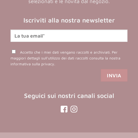
selezionati e le novità dal negozio.
Iscriviti alla nostra newsletter
Accetto che i miei dati vengano raccolti e archiviati. Per
maggiori dettagli sull'utilizzo dei dati raccolti consulta la nostra
informativa sulla privacy
.
Seguici sui nostri canali social
(opens
(opens
in
in
a
a