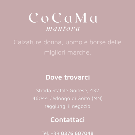
new
new
tab)
tab)
Calzature donna, uomo e borse delle
migliori marche.
Dove trovarci
Strada Statale Goitese, 432
46044 Cerlongo di Goito (MN)
raggiungi il negozio
Contattaci
Tel. +39
0376 607048