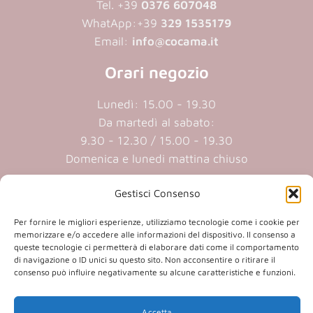
Tel. +39
0376 607048
WhatApp:
+39
329 1535179
Email:
info@cocama.it
Orari negozio
Lunedì: 15.00 - 19.30
Da martedì al sabato:
9.30 - 12.30 / 15.00 - 19.30
Domenica e lunedi mattina chiuso
Gestisci Consenso
Cookie policy
|
Privacy policy
Per fornire le migliori esperienze, utilizziamo tecnologie come i cookie per
memorizzare e/o accedere alle informazioni del dispositivo. Il consenso a
P.iva 01409890207 | Reg.Imp. MN
queste tecnologie ci permetterà di elaborare dati come il comportamento
01409890207 | Cap.soc. € 20.800,00 i.v.
di navigazione o ID unici su questo sito. Non acconsentire o ritirare il
consenso può influire negativamente su alcune caratteristiche e funzioni.
Accetta