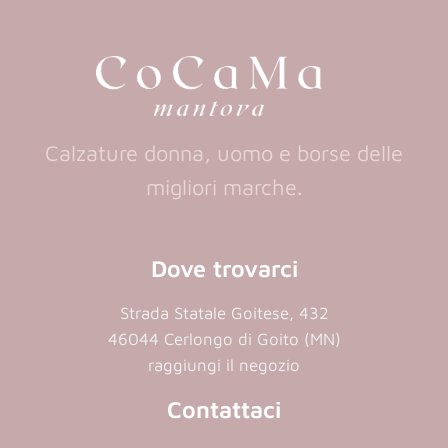
new
new
tab)
tab)
Calzature donna, uomo e borse delle
migliori marche.
Dove trovarci
Strada Statale Goitese, 432
46044 Cerlongo di Goito (MN)
raggiungi il negozio
Contattaci