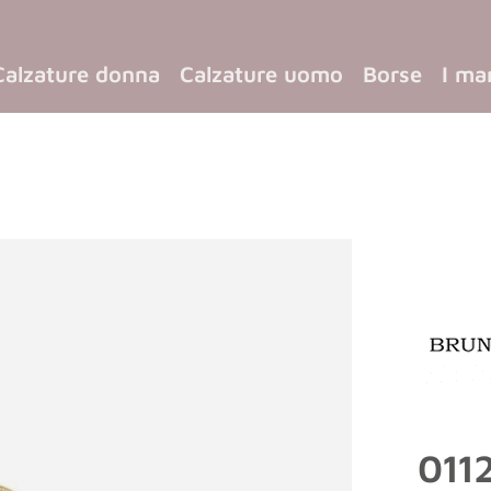
Calzature donna
Calzature uomo
Borse
I ma
0112