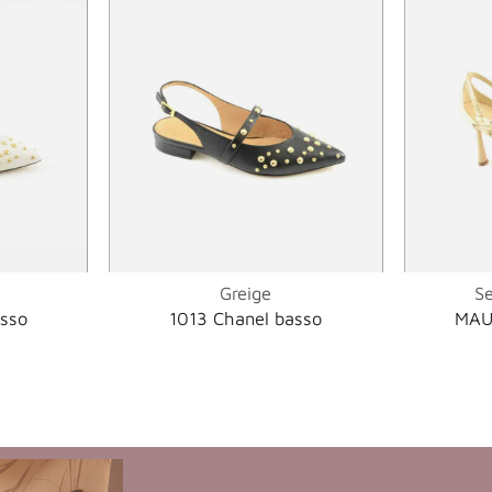
Greige
Se
asso
1013 Chanel basso
MAU