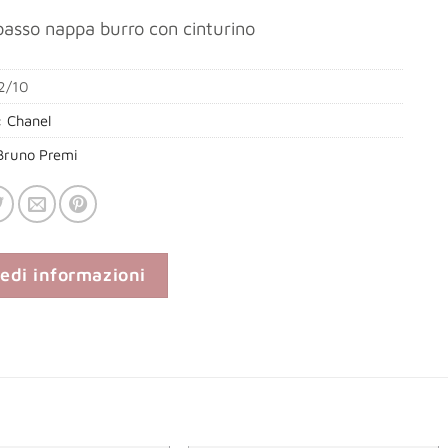
basso nappa burro con cinturino
2/10
:
Chanel
Bruno Premi
iedi informazioni