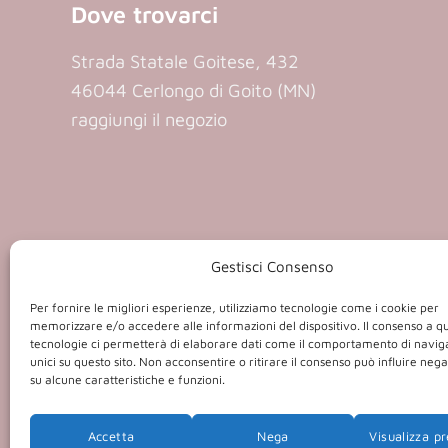
Dove trovarci
Strada Statale Goitese, 432
46044 Cerlongo di Goito (MN)
raggiungi il negozio
Gestisci Consenso
P.iva 01409
Per fornire le migliori esperienze, utilizziamo tecnologie come i cookie per
memorizzare e/o accedere alle informazioni del dispositivo. Il consenso a q
tecnologie ci permetterà di elaborare dati come il comportamento di navig
unici su questo sito. Non acconsentire o ritirare il consenso può influire ne
su alcune caratteristiche e funzioni.
Accetta
Nega
Visualizza p