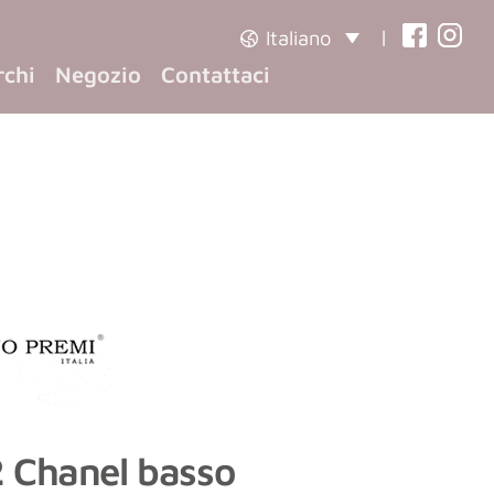
|
Italiano
(opens
(opens
rchi
Negozio
Contattaci
in
in
a
a
new
new
tab)
tab)
 Chanel basso