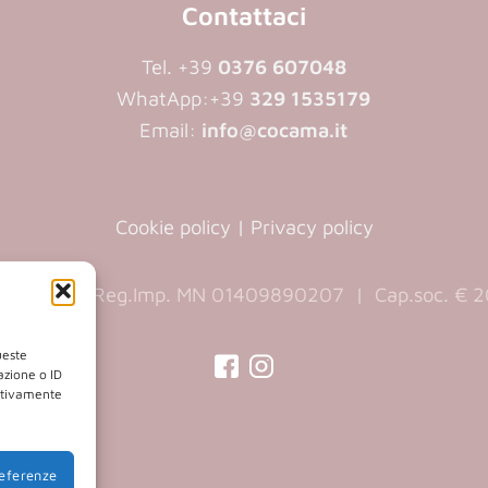
Contattaci
Tel. +39
0376 607048
WhatApp:
+39
329 1535179
Email:
info@cocama.it
Cookie policy
|
Privacy policy
890207 | Reg.Imp. MN 01409890207 | Cap.soc. € 20
ueste
azione o ID
gativamente
(opens
(opens
in
in
a
a
referenze