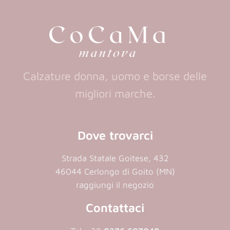
new
new
tab)
tab)
Calzature donna, uomo e borse delle
migliori marche.
Dove trovarci
Strada Statale Goitese, 432
46044 Cerlongo di Goito (MN)
raggiungi il negozio
Contattaci