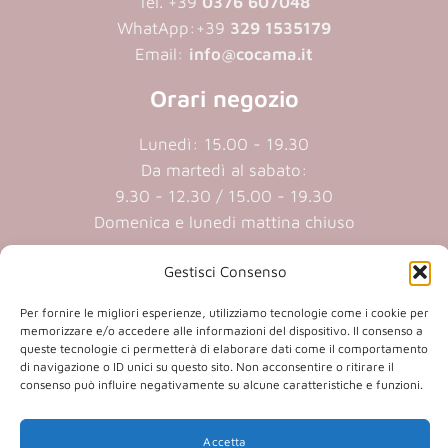
Tel. +39
0376 607048
WhatApp:
+39
329 1535179
Email:
info@cocama.it
Orari negozio
Lunedì: 15.00 - 19.30
Da martedì al sabato:
9.30 - 12.30 / 15.00 - 19.30
Domenica e lunedi mattina chiuso
Gestisci Consenso
Cookie policy
|
Privacy policy
Per fornire le migliori esperienze, utilizziamo tecnologie come i cookie per
memorizzare e/o accedere alle informazioni del dispositivo. Il consenso a
P.iva 01409890207 | Reg.Imp. MN
queste tecnologie ci permetterà di elaborare dati come il comportamento
01409890207 | Cap.soc. € 20.800,00 i.v.
di navigazione o ID unici su questo sito. Non acconsentire o ritirare il
consenso può influire negativamente su alcune caratteristiche e funzioni.
Accetta