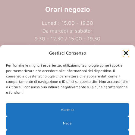
Orari negozio
Lunedì: 15.00 - 19.30
Da martedì al sabato:
9.30 - 12.30 / 15.00 - 19.30
Domenica e lunedi mattina chiuso
Gestisci Consenso
Cookie policy
|
Privacy policy
Per fornire le migliori esperienze, utilizziamo tecnologie come i cookie
per memorizzare e/o accedere alle informazioni del dispositivo. Il
consenso a queste tecnologie ci permetterà di elaborare dati come il
P.iva 01409890207 | Reg.Imp. MN
comportamento di navigazione o ID unici su questo sito. Non acconsentire
o ritirare il consenso può influire negativamente su alcune caratteristiche
01409890207 | Cap.soc. € 20.800,00 i.v.
e funzioni.
Accetta
(opens
(opens
Nega
in
in
a
a