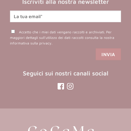
Iscriviti alla nostra newsletter
Accetto che i miei dati vengano raccolti e archiviati. Per
maggiori dettagli sull'utilizzo dei dati raccolti consulta la nostra
informativa sulla privacy
.
Seguici sui nostri canali social
(opens
(opens
in
in
a
a
new
new
tab)
tab)