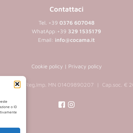
Contattaci
Tel. +39
0376 607048
WhatApp:
+39
329 1535179
Email:
info@cocama.it
Cookie policy
|
Privacy policy
890207 | Reg.Imp. MN 01409890207 | Cap.soc. € 20
ueste
azione o ID
gativamente
(opens
(opens
in
in
a
a