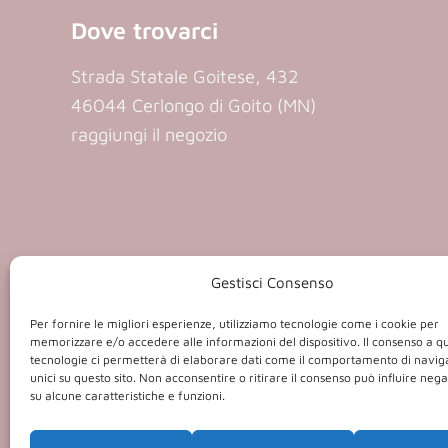
Dove trovarci
Strada Statale Goitese, 432
46044 Cerlongo di Goito (MN)
raggiungi il negozio
Gestisci Consenso
P.iva 01409
Per fornire le migliori esperienze, utilizziamo tecnologie come i cookie per
memorizzare e/o accedere alle informazioni del dispositivo. Il consenso a q
tecnologie ci permetterà di elaborare dati come il comportamento di navig
unici su questo sito. Non acconsentire o ritirare il consenso può influire ne
su alcune caratteristiche e funzioni.