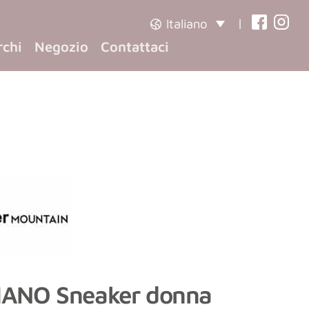
|
Italiano
(opens
(opens
rchi
Negozio
Contattaci
in
in
a
a
new
new
tab)
tab)
ANO Sneaker donna