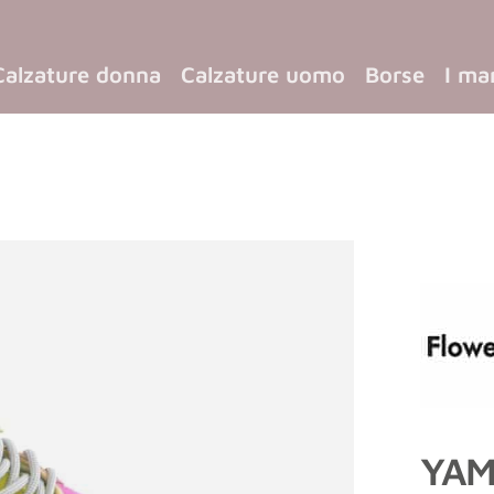
Calzature donna
Calzature uomo
Borse
I ma
YAM