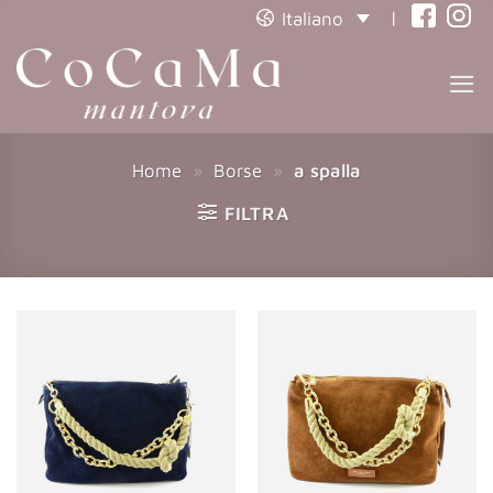
|
Italiano
(opens
(open
in
in
a
a
new
new
tab)
tab)
Home
»
Borse
»
a spalla
FILTRA