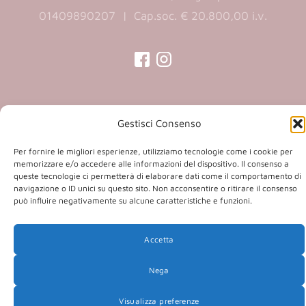
01409890207 | Cap.soc. € 20.800,00 i.v.
(opens
(opens
in
in
a
a
Gestisci Consenso
Copyright 2026 © Co.Ca.Ma. Srl | powered by
new
new
(opens
Sartoriadigitale.it
tab)
tab)
Per fornire le migliori esperienze, utilizziamo tecnologie come i cookie per
in
memorizzare e/o accedere alle informazioni del dispositivo. Il consenso a
queste tecnologie ci permetterà di elaborare dati come il comportamento di
a
navigazione o ID unici su questo sito. Non acconsentire o ritirare il consenso
new
può influire negativamente su alcune caratteristiche e funzioni.
tab)
Accetta
Nega
Visualizza preferenze