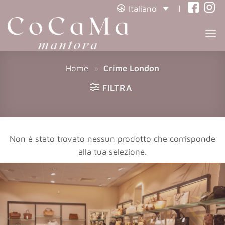
|
Italiano
(opens
(open
in
in
a
a
new
new
Home
»
Crime London
tab)
tab)
FILTRA
Non è stato trovato nessun prodotto che corrisponde
alla tua selezione.