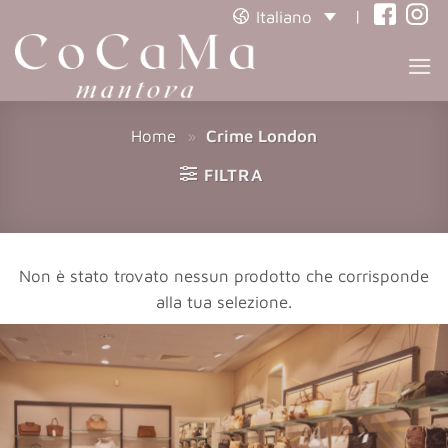
|
Italiano
(opens
(open
in
in
a
a
new
new
Home
»
Crime London
tab)
tab)
FILTRA
Non è stato trovato nessun prodotto che corrisponde
alla tua selezione.