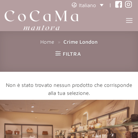
|
Italiano
(opens
(open
in
in
a
a
new
new
Home
»
Crime London
tab)
tab)
FILTRA
Non è stato trovato nessun prodotto che corrisponde
alla tua selezione.