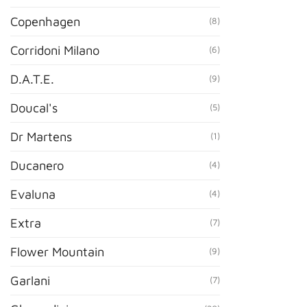
Copenhagen
(8)
Corridoni Milano
(6)
D.A.T.E.
(9)
Doucal's
(5)
Dr Martens
(1)
Ducanero
(4)
Evaluna
(4)
Extra
(7)
Flower Mountain
(9)
Garlani
(7)