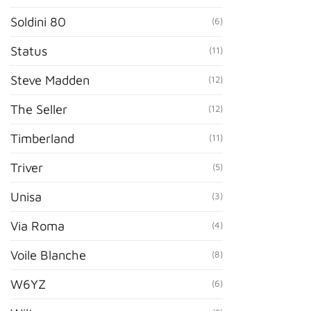
Soldini 80
(6)
Status
(11)
Steve Madden
(12)
The Seller
(12)
Timberland
(11)
Triver
(5)
Unisa
(3)
Via Roma
(4)
Voile Blanche
(8)
W6YZ
(6)