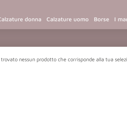
Calzature donna
Calzature uomo
Borse
I ma
 trovato nessun prodotto che corrisponde alla tua selez