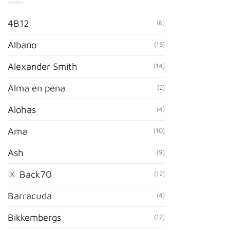
4B12
(6)
Albano
(15)
Alexander Smith
(14)
Alma en pena
(2)
Alohas
(4)
Ama
(10)
Ash
(9)
Back70
(12)
Barracuda
(4)
Bikkembergs
(12)