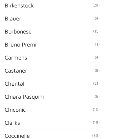
Birkenstock
(29)
Blauer
(4)
Borbonese
(15)
Bruno Premi
(11)
Carmens
(4)
Castaner
(8)
Chantal
(21)
Chiara Pasquini
(6)
Chiconic
(10)
Clarks
(19)
Coccinelle
(33)