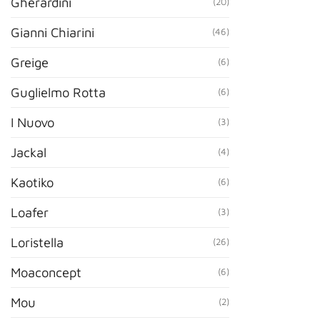
Gherardini
(20)
Gianni Chiarini
(46)
Greige
(6)
Guglielmo Rotta
(6)
I Nuovo
(3)
Jackal
(4)
Kaotiko
(6)
Loafer
(3)
Loristella
(26)
Moaconcept
(6)
Mou
(2)