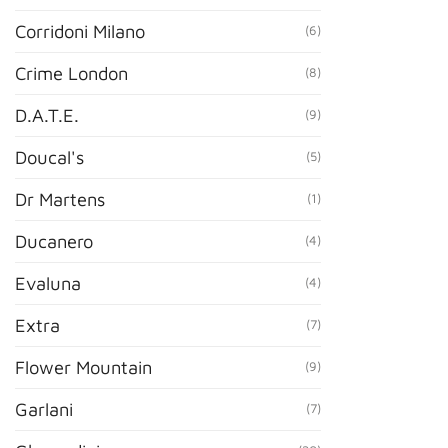
Corridoni Milano
(6)
Crime London
(8)
D.A.T.E.
(9)
Doucal's
(5)
Dr Martens
(1)
Ducanero
(4)
Evaluna
(4)
Extra
(7)
Flower Mountain
(9)
Garlani
(7)