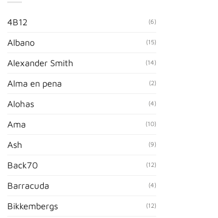
4B12
(6)
Albano
(15)
Alexander Smith
(14)
Alma en pena
(2)
Alohas
(4)
Ama
(10)
Ash
(9)
Back70
(12)
Barracuda
(4)
Bikkembergs
(12)