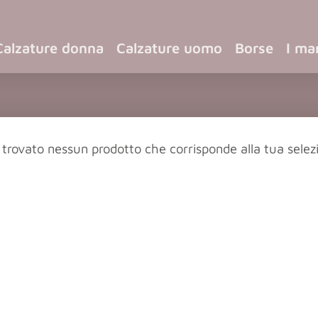
Calzature donna
Calzature uomo
Borse
I ma
 trovato nessun prodotto che corrisponde alla tua selez