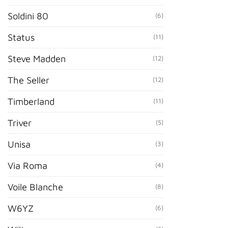
Soldini 80
(6)
Status
(11)
Steve Madden
(12)
The Seller
(12)
Timberland
(11)
Triver
(5)
Unisa
(3)
Via Roma
(4)
Voile Blanche
(8)
W6YZ
(6)