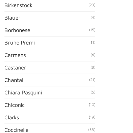
Birkenstock
(29)
Blauer
(4)
Borbonese
(15)
Bruno Premi
(11)
Carmens
(4)
Castaner
(8)
Chantal
(21)
Chiara Pasquini
(6)
Chiconic
(10)
Clarks
(19)
Coccinelle
(33)