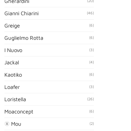
Gherardini
(20)
Gianni Chiarini
(46)
Greige
(6)
Guglielmo Rotta
(6)
I Nuovo
(3)
Jackal
(4)
Kaotiko
(6)
Loafer
(3)
Loristella
(26)
Moaconcept
(6)
Mou
(2)