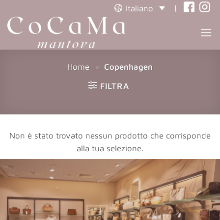
|
Italiano
(opens
(open
in
in
a
a
new
new
Home
»
Copenhagen
tab)
tab)
FILTRA
Non è stato trovato nessun prodotto che corrisponde
alla tua selezione.