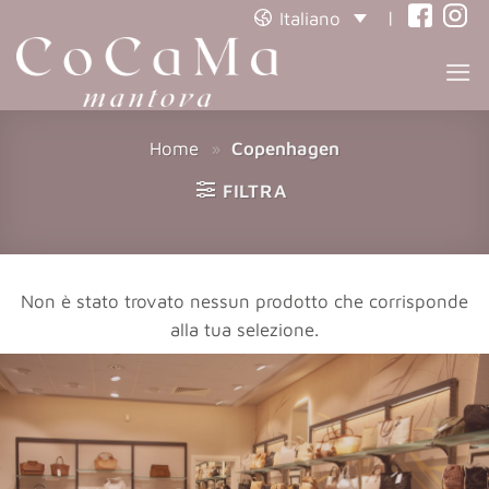
|
Italiano
(opens
(open
in
in
a
a
new
new
Home
»
Copenhagen
tab)
tab)
FILTRA
Non è stato trovato nessun prodotto che corrisponde
alla tua selezione.