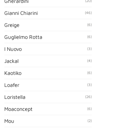
Gherardini
(20)
Gianni Chiarini
(46)
Greige
(6)
Guglielmo Rotta
(6)
I Nuovo
(3)
Jackal
(4)
Kaotiko
(6)
Loafer
(3)
Loristella
(26)
Moaconcept
(6)
Mou
(2)