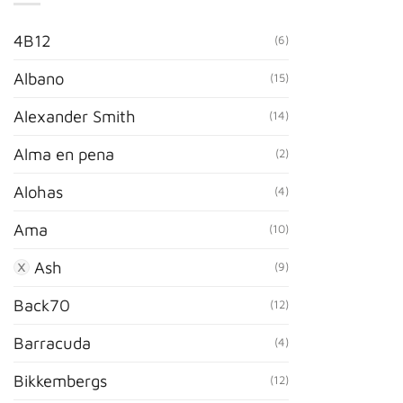
4B12
(6)
Albano
(15)
Alexander Smith
(14)
Alma en pena
(2)
Alohas
(4)
Ama
(10)
Ash
(9)
Back70
(12)
Barracuda
(4)
Bikkembergs
(12)