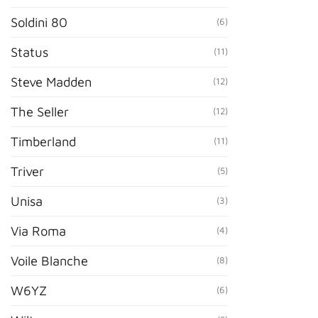
Soldini 80
(6)
Status
(11)
Steve Madden
(12)
The Seller
(12)
Timberland
(11)
Triver
(5)
Unisa
(3)
Via Roma
(4)
Voile Blanche
(8)
W6YZ
(6)