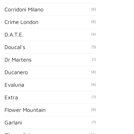
Corridoni Milano
(6)
Crime London
(8)
D.A.T.E.
(9)
Doucal's
(5)
Dr Martens
(1)
Ducanero
(4)
Evaluna
(4)
Extra
(7)
Flower Mountain
(9)
Garlani
(7)