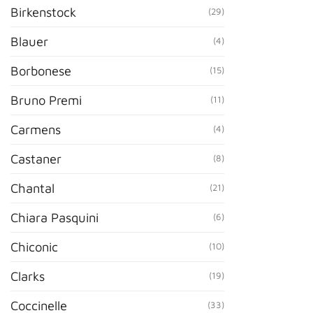
Birkenstock
(29)
Blauer
(4)
Borbonese
(15)
Bruno Premi
(11)
Carmens
(4)
Castaner
(8)
Chantal
(21)
Chiara Pasquini
(6)
Chiconic
(10)
Clarks
(19)
Coccinelle
(33)