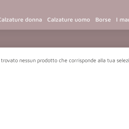
Calzature donna
Calzature uomo
Borse
I ma
 trovato nessun prodotto che corrisponde alla tua selez