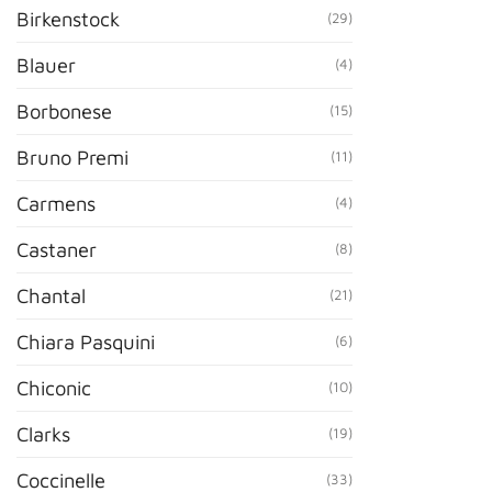
Birkenstock
(29)
Blauer
(4)
Borbonese
(15)
Bruno Premi
(11)
Carmens
(4)
Castaner
(8)
Chantal
(21)
Chiara Pasquini
(6)
Chiconic
(10)
Clarks
(19)
Coccinelle
(33)