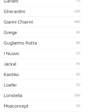
Garlani
(7)
Gherardini
(20)
Gianni Chiarini
(46)
Greige
(6)
Guglielmo Rotta
(6)
I Nuovo
(3)
Jackal
(4)
Kaotiko
(6)
Loafer
(3)
Loristella
(26)
Moaconcept
(6)