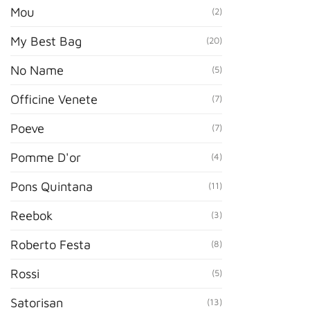
Mou
(2)
My Best Bag
(20)
No Name
(5)
Officine Venete
(7)
Poeve
(7)
Pomme D'or
(4)
Pons Quintana
(11)
Reebok
(3)
Roberto Festa
(8)
Rossi
(5)
Satorisan
(13)