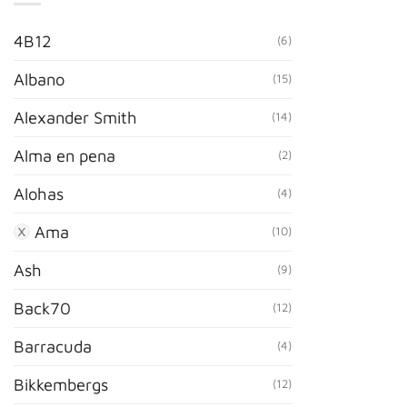
4B12
(6)
Albano
(15)
Alexander Smith
(14)
Alma en pena
(2)
Alohas
(4)
Ama
(10)
Ash
(9)
Back70
(12)
Barracuda
(4)
Bikkembergs
(12)