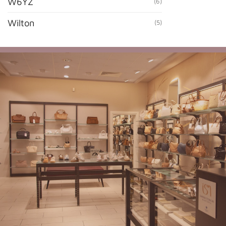
W6YZ
(6)
Wilton
(5)