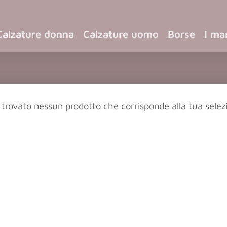
Calzature donna
Calzature uomo
Borse
I ma
 trovato nessun prodotto che corrisponde alla tua selez