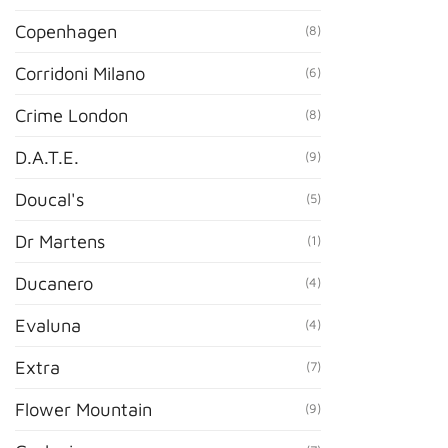
Copenhagen
(8)
Corridoni Milano
(6)
Crime London
(8)
D.A.T.E.
(9)
Doucal's
(5)
Dr Martens
(1)
Ducanero
(4)
Evaluna
(4)
Extra
(7)
Flower Mountain
(9)