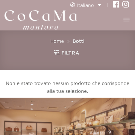
|
Italiano
(opens
(open
in
in
a
a
new
new
Home
»
Botti
tab)
tab)
FILTRA
Non è stato trovato nessun prodotto che corrisponde
alla tua selezione.