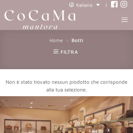
|
Italiano
(opens
(open
in
in
a
a
new
new
Home
»
Botti
tab)
tab)
FILTRA
Non è stato trovato nessun prodotto che corrisponde
alla tua selezione.