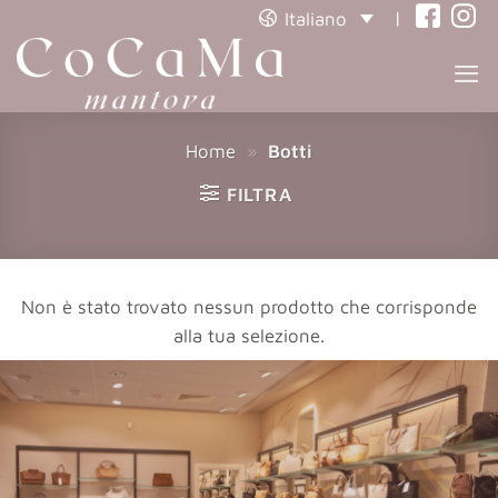
|
Italiano
(opens
(open
in
in
a
a
new
new
Home
»
Botti
tab)
tab)
FILTRA
Non è stato trovato nessun prodotto che corrisponde
alla tua selezione.