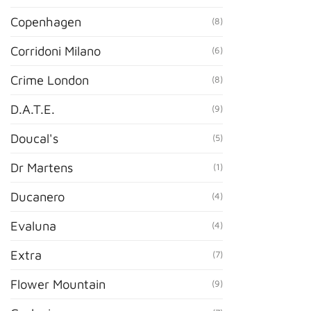
Copenhagen
(8)
Corridoni Milano
(6)
Crime London
(8)
D.A.T.E.
(9)
Doucal's
(5)
Dr Martens
(1)
Ducanero
(4)
Evaluna
(4)
Extra
(7)
Flower Mountain
(9)