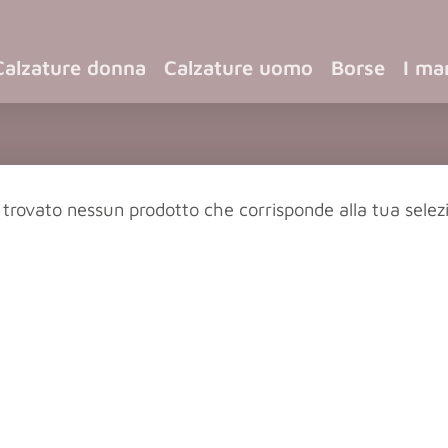
Calzature donna
Calzature uomo
Borse
I ma
 trovato nessun prodotto che corrisponde alla tua selez