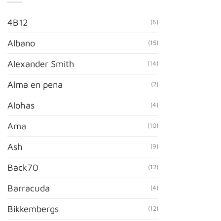
4B12
(6)
Albano
(15)
Alexander Smith
(14)
Alma en pena
(2)
Alohas
(4)
Ama
(10)
Ash
(9)
Back70
(12)
Barracuda
(4)
Bikkembergs
(12)