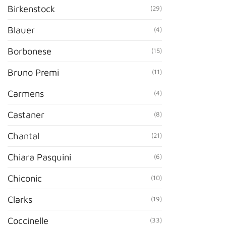
Birkenstock
(29)
Blauer
(4)
Borbonese
(15)
Bruno Premi
(11)
Carmens
(4)
Castaner
(8)
Chantal
(21)
Chiara Pasquini
(6)
Chiconic
(10)
Clarks
(19)
Coccinelle
(33)