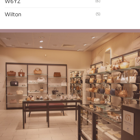
W6YZ
(6)
Wilton
(5)