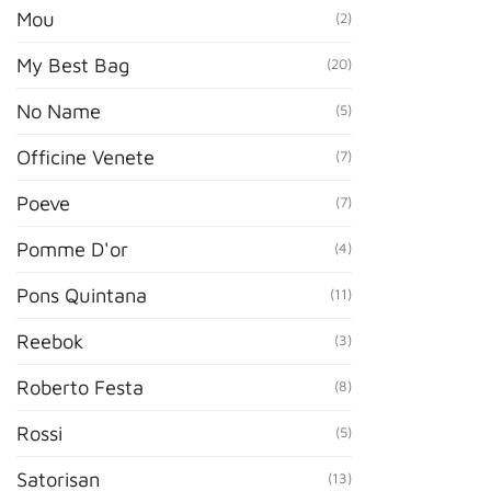
Mou
(2)
My Best Bag
(20)
No Name
(5)
Officine Venete
(7)
Poeve
(7)
Pomme D'or
(4)
Pons Quintana
(11)
Reebok
(3)
Roberto Festa
(8)
Rossi
(5)
Satorisan
(13)