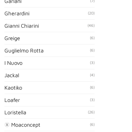
Garlani
(7)
Gherardini
(20)
Gianni Chiarini
(46)
Greige
(6)
Guglielmo Rotta
(6)
I Nuovo
(3)
Jackal
(4)
Kaotiko
(6)
Loafer
(3)
Loristella
(26)
Moaconcept
(6)