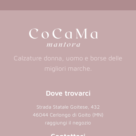
in
in
a
a
new
new
tab)
tab)
Calzature donna, uomo e borse delle
migliori marche.
Dove trovarci
Strada Statale Goitese, 432
46044 Cerlongo di Goito (MN)
raggiungi il negozio
Contattaci