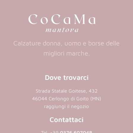
new
new
tab)
tab)
Calzature donna, uomo e borse delle
migliori marche.
Dove trovarci
Strada Statale Goitese, 432
46044 Cerlongo di Goito (MN)
raggiungi il negozio
Contattaci
Tel. +39
0376 607048