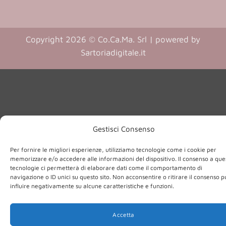
(opens
(opens
in
in
a
a
Copyright 2026 © Co.Ca.Ma. Srl | powered by
new
new
(opens
Sartoriadigitale.it
tab)
tab)
in
a
new
tab)
Gestisci Consenso
Per fornire le migliori esperienze, utilizziamo tecnologie come i cookie per
memorizzare e/o accedere alle informazioni del dispositivo. Il consenso a que
tecnologie ci permetterà di elaborare dati come il comportamento di
navigazione o ID unici su questo sito. Non acconsentire o ritirare il consenso 
influire negativamente su alcune caratteristiche e funzioni.
Accetta