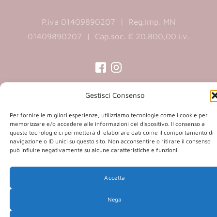
P.iva 01409890207 | Reg.Imp. MN
01409890207 | Cap.soc. € 20.800,00 i.v.
(opens
(opens
in
in
Gestisci Consenso
a
a
Copyright 2026 © Co.Ca.Ma. Srl | powered by
Per fornire le migliori esperienze, utilizziamo tecnologie come i cookie per
new
new
memorizzare e/o accedere alle informazioni del dispositivo. Il consenso a
(opens
Sartoriadigitale.it
tab)
tab)
queste tecnologie ci permetterà di elaborare dati come il comportamento di
in
navigazione o ID unici su questo sito. Non acconsentire o ritirare il consenso
può influire negativamente su alcune caratteristiche e funzioni.
a
new
tab)
Accetta
Nega