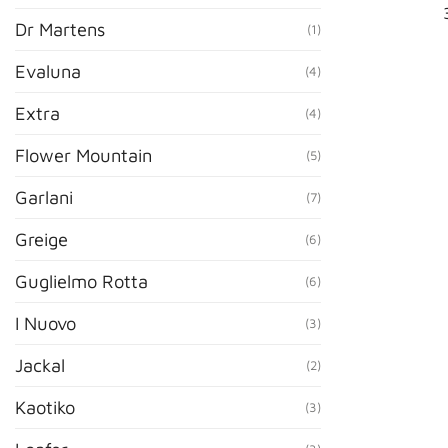
Dr Martens
(1)
Evaluna
(4)
Extra
(4)
Flower Mountain
(5)
Garlani
(7)
Greige
(6)
Guglielmo Rotta
(6)
I Nuovo
(3)
Jackal
(2)
Kaotiko
(3)