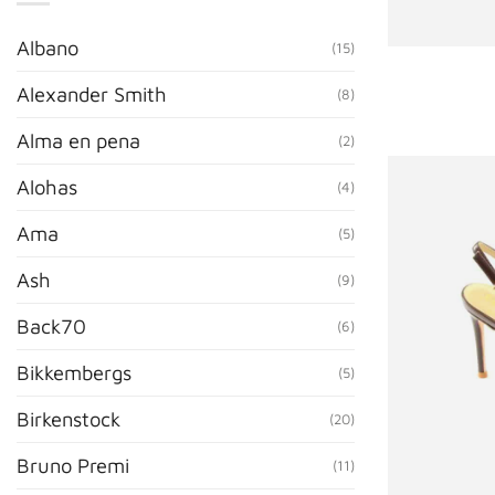
Albano
(15)
Alexander Smith
(8)
Alma en pena
(2)
Alohas
(4)
Ama
(5)
Ash
(9)
Back70
(6)
Bikkembergs
(5)
Birkenstock
(20)
Bruno Premi
(11)