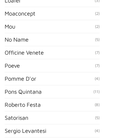
Loafer
(3)
Moaconcept
(2)
Mou
(2)
No Name
(5)
Officine Venete
(7)
Poeve
(7)
Pomme D'or
(4)
Pons Quintana
(11)
Roberto Festa
(8)
Satorisan
(5)
Sergio Levantesi
(4)