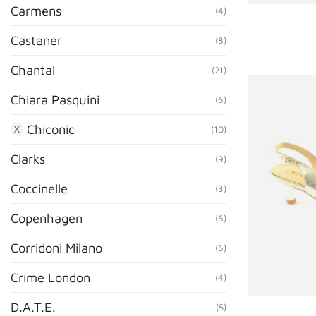
Carmens
(4)
Castaner
(8)
Chantal
(21)
Chiara Pasquini
(6)
Chiconic
(10)
Clarks
(9)
Coccinelle
(3)
Copenhagen
(6)
Corridoni Milano
(6)
Crime London
(4)
D.A.T.E.
(5)