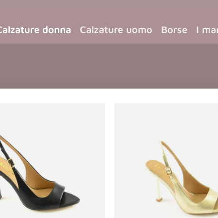
Calzature donna
Calzature uomo
Borse
I ma