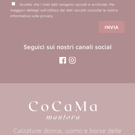
Accetto che i miei dati vengano raccolti e archiviati. Per
maggiori dettagli sull'utilizzo dei dati raccolti consulta la nostra
informativa sulla privacy
.
Seguici sui nostri canali social
(opens
(opens
in
in
a
a
new
new
tab)
tab)
Calzature donna, uomo e borse delle