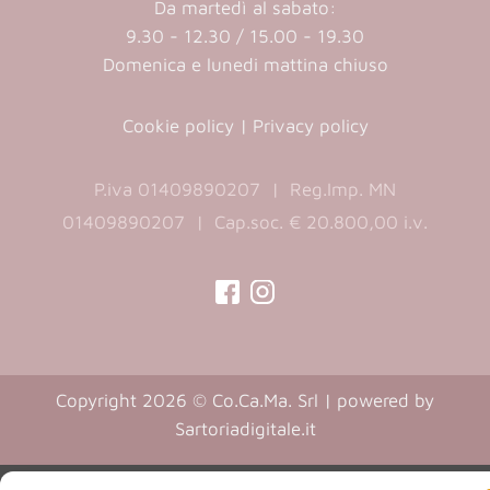
Da martedì al sabato:
9.30 - 12.30 / 15.00 - 19.30
Domenica e lunedi mattina chiuso
Cookie policy
|
Privacy policy
P.iva 01409890207 | Reg.Imp. MN
01409890207 | Cap.soc. € 20.800,00 i.v.
(opens
(opens
in
in
a
a
Copyright 2026 © Co.Ca.Ma. Srl | powered by
new
new
(opens
Sartoriadigitale.it
tab)
tab)
in
a