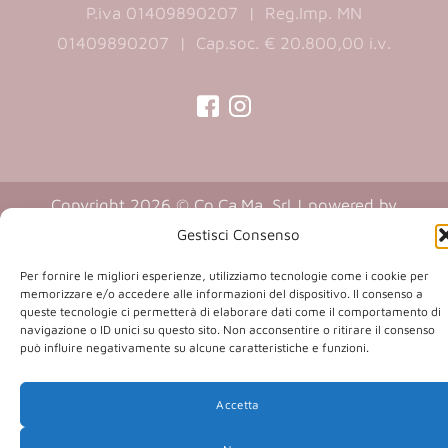
P.iva 01409890207 | Reg.Imp. MN
01409890207 | Cap.soc. € 20.800,00 i.v.
(opens
(opens
in
in
a
a
Copyright 2026 © Co.Ca.Ma. Srl | powered by
new
new
(opens
Sartoriadigitale.it
Gestisci Consenso
tab)
tab)
in
Per fornire le migliori esperienze, utilizziamo tecnologie come i cookie per
a
memorizzare e/o accedere alle informazioni del dispositivo. Il consenso a
new
queste tecnologie ci permetterà di elaborare dati come il comportamento di
navigazione o ID unici su questo sito. Non acconsentire o ritirare il consenso
tab)
può influire negativamente su alcune caratteristiche e funzioni.
Accetta