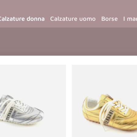
Calzature donna
Calzature uomo
Borse
I ma