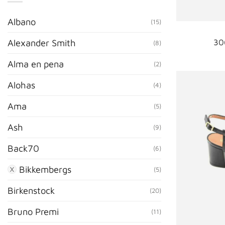
Albano
(15)
30
Alexander Smith
(8)
Alma en pena
(2)
Alohas
(4)
Ama
(5)
Ash
(9)
Back70
(6)
Bikkembergs
(5)
Birkenstock
(20)
Bruno Premi
(11)