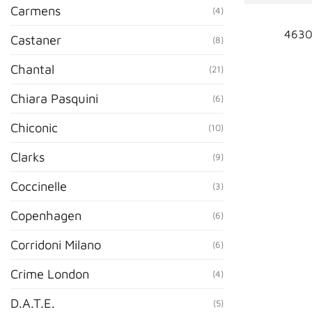
Carmens
(4)
4630
Castaner
(8)
Chantal
(21)
Chiara Pasquini
(6)
Chiconic
(10)
Clarks
(9)
Coccinelle
(3)
Copenhagen
(6)
Corridoni Milano
(6)
Crime London
(4)
D.A.T.E.
(5)