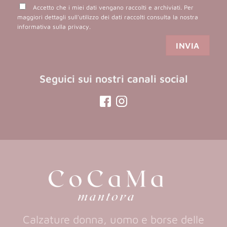
Accetto che i miei dati vengano raccolti e archiviati. Per
maggiori dettagli sull'utilizzo dei dati raccolti consulta la nostra
informativa sulla privacy
.
Seguici sui nostri canali social
(opens
(opens
in
in
a
a
new
new
tab)
tab)
Calzature donna, uomo e borse delle