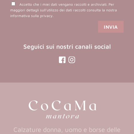
Accetto che i miei dati vengano raccolti e archiviati. Per
maggiori dettagli sull'utilizzo dei dati raccolti consulta la nostra
informativa sulla privacy
.
Seguici sui nostri canali social
(opens
(opens
in
in
a
a
new
new
tab)
tab)
Calzature donna, uomo e borse delle