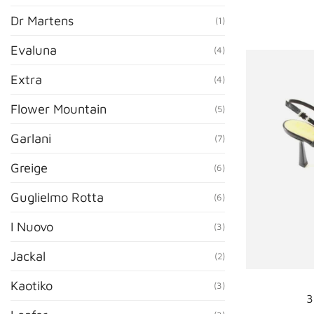
Dr Martens
(1)
Evaluna
(4)
Extra
(4)
Flower Mountain
(5)
Garlani
(7)
Greige
(6)
Guglielmo Rotta
(6)
I Nuovo
(3)
Jackal
(2)
Kaotiko
(3)
3