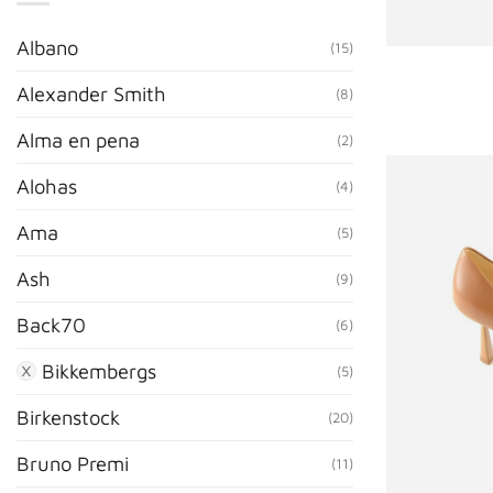
Albano
(15)
Alexander Smith
(8)
Alma en pena
(2)
Alohas
(4)
Ama
(5)
Ash
(9)
Back70
(6)
Bikkembergs
(5)
Birkenstock
(20)
Bruno Premi
(11)