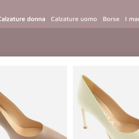
Calzature donna
Calzature uomo
Borse
I ma