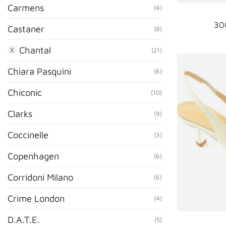
Carmens
(4)
30
Castaner
(8)
Chantal
(21)
Chiara Pasquini
(6)
Chiconic
(10)
Clarks
(9)
Coccinelle
(3)
Copenhagen
(6)
Corridoni Milano
(6)
Crime London
(4)
D.A.T.E.
(5)