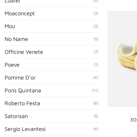
Loafer
(3)
Moaconcept
(2)
Mou
(2)
No Name
(5)
Officine Venete
(7)
Poeve
(7)
Pomme D'or
(4)
Pons Quintana
(11)
Roberto Festa
(8)
Satorisan
(5)
30
Sergio Levantesi
(4)