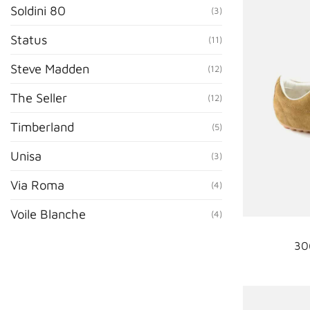
Soldini 80
(3)
Status
(11)
Steve Madden
(12)
The Seller
(12)
Timberland
(5)
Unisa
(3)
Via Roma
(4)
Voile Blanche
(4)
30