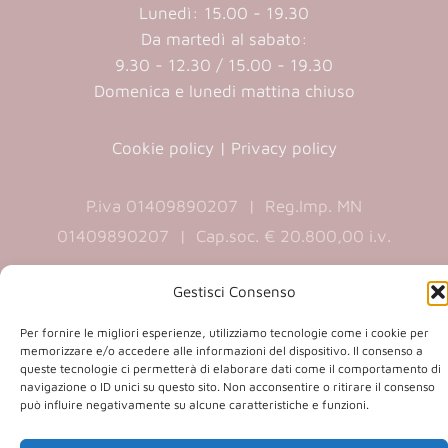
Lunedì: 15.00 - 19.30
Da martedì al sabato:
9.30 - 12.30 / 15.00 - 19.30
Domenica e lunedi mattina chiuso
Cookie policy
|
Privacy policy
P.iva 01409890207 | Reg.Imp. MN
01409890207 | Cap.soc. € 20.800,00 i.v.
Gestisci Consenso
(opens
(opens
Per fornire le migliori esperienze, utilizziamo tecnologie come i cookie per
memorizzare e/o accedere alle informazioni del dispositivo. Il consenso a
in
in
queste tecnologie ci permetterà di elaborare dati come il comportamento di
a
a
navigazione o ID unici su questo sito. Non acconsentire o ritirare il consenso
Copyright 2026 © Co.Ca.Ma. Srl | powered by
new
new
può influire negativamente su alcune caratteristiche e funzioni.
(opens
Sartoriadigitale.it
tab)
tab)