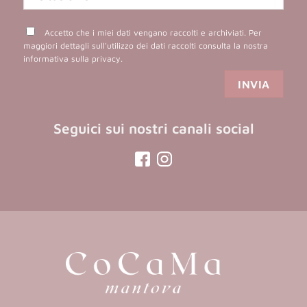
Accetto che i miei dati vengano raccolti e archiviati. Per
maggiori dettagli sull'utilizzo dei dati raccolti consulta la nostra
informativa sulla privacy
.
Seguici sui nostri canali social
(opens
(opens
in
in
a
a
new
new
tab)
tab)