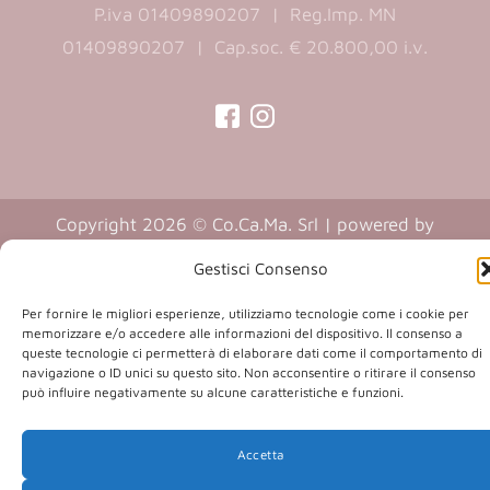
P.iva 01409890207 | Reg.Imp. MN
01409890207 | Cap.soc. € 20.800,00 i.v.
(opens
(opens
in
in
a
a
Copyright 2026 © Co.Ca.Ma. Srl | powered by
new
new
(opens
Sartoriadigitale.it
tab)
tab)
Gestisci Consenso
in
a
Per fornire le migliori esperienze, utilizziamo tecnologie come i cookie per
memorizzare e/o accedere alle informazioni del dispositivo. Il consenso a
new
queste tecnologie ci permetterà di elaborare dati come il comportamento di
tab)
navigazione o ID unici su questo sito. Non acconsentire o ritirare il consenso
può influire negativamente su alcune caratteristiche e funzioni.
Accetta