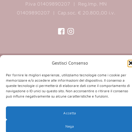
P.iva 01409890207 | Reg.Imp. MN
01409890207 | Cap.soc. € 20.800,00 i.v.
(opens
(opens
in
in
a
a
Copyright 2026 © Co.Ca.Ma. Srl | powered by
new
new
Gestisci Consenso
(opens
Sartoriadigitale.it
tab)
tab)
in
Per fornire le migliori esperienze, utilizziamo tecnologie come i cookie per
memorizzare e/o accedere alle informazioni del dispositivo. Il consenso a
a
queste tecnologie ci permetterà di elaborare dati come il comportamento di
new
navigazione o ID unici su questo sito. Non acconsentire o ritirare il consenso
può influire negativamente su alcune caratteristiche e funzioni.
tab)
Accetta
Nega