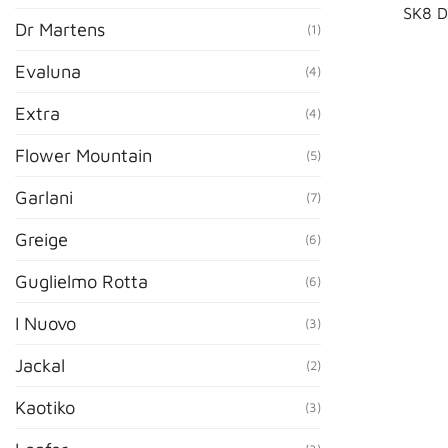
SK8 D
Dr Martens
(1)
Evaluna
(4)
Extra
(4)
Flower Mountain
(5)
Garlani
(7)
Greige
(6)
Guglielmo Rotta
(6)
I Nuovo
(3)
Jackal
(2)
Kaotiko
(3)