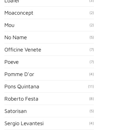
Loafer
(3)
Moaconcept
(2)
Mou
(2)
No Name
(5)
Officine Venete
(7)
Poeve
(7)
Pomme D'or
(4)
Pons Quintana
(11)
Roberto Festa
(8)
Satorisan
(5)
Sergio Levantesi
(4)