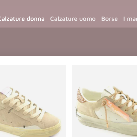
Calzature donna
Calzature uomo
Borse
I ma