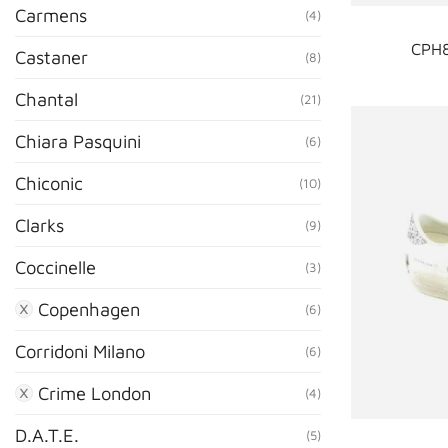
Carmens
(4)
CPH8
Castaner
(8)
Chantal
(21)
Chiara Pasquini
(6)
Chiconic
(10)
Clarks
(9)
Coccinelle
(3)
Copenhagen
(6)
Corridoni Milano
(6)
Crime London
(4)
D.A.T.E.
(5)