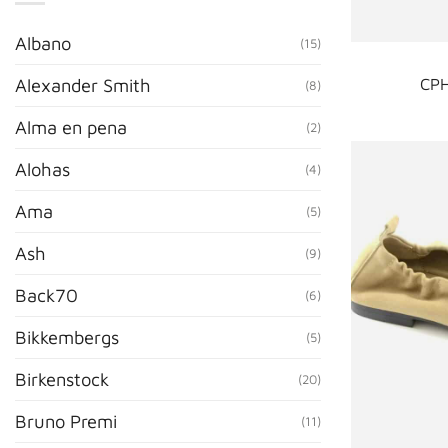
Albano
(15)
CPH
Alexander Smith
(8)
Alma en pena
(2)
Alohas
(4)
Ama
(5)
Ash
(9)
Back70
(6)
Bikkembergs
(5)
Birkenstock
(20)
Bruno Premi
(11)