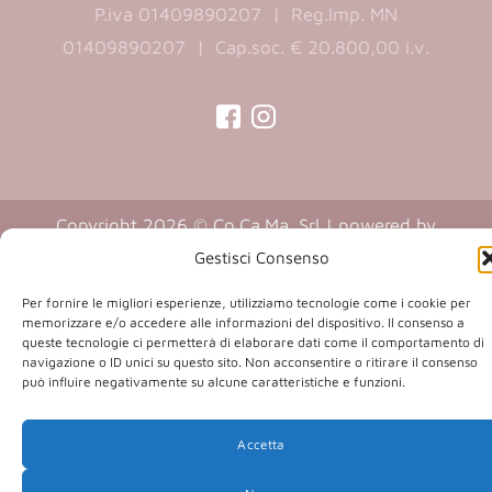
P.iva 01409890207 | Reg.Imp. MN
01409890207 | Cap.soc. € 20.800,00 i.v.
(opens
(opens
in
in
a
a
Copyright 2026 © Co.Ca.Ma. Srl | powered by
new
new
(opens
Sartoriadigitale.it
Gestisci Consenso
tab)
tab)
in
Per fornire le migliori esperienze, utilizziamo tecnologie come i cookie per
a
memorizzare e/o accedere alle informazioni del dispositivo. Il consenso a
new
queste tecnologie ci permetterà di elaborare dati come il comportamento di
navigazione o ID unici su questo sito. Non acconsentire o ritirare il consenso
tab)
può influire negativamente su alcune caratteristiche e funzioni.
Accetta