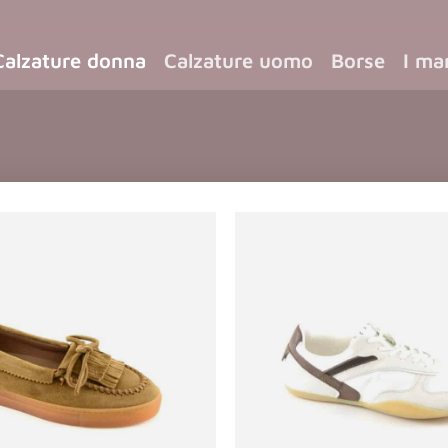
Calzature donna
Calzature uomo
Borse
I ma