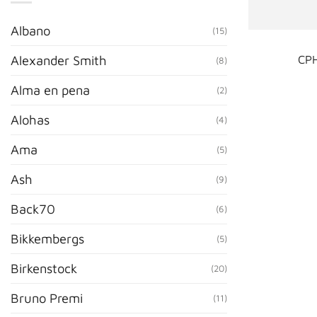
Albano
(15)
CPH
Alexander Smith
(8)
Alma en pena
(2)
Alohas
(4)
Ama
(5)
Ash
(9)
Back70
(6)
Bikkembergs
(5)
Birkenstock
(20)
Bruno Premi
(11)