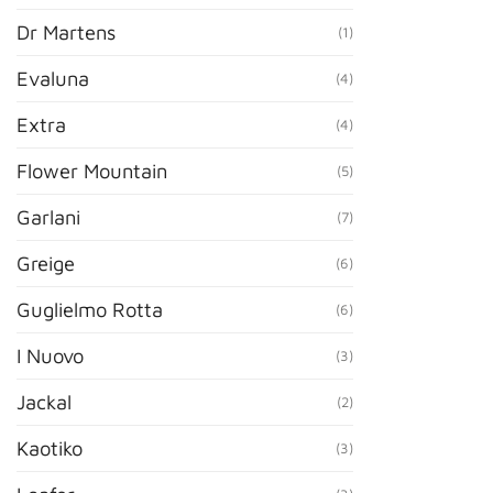
Dr Martens
(1)
Evaluna
(4)
Extra
(4)
Flower Mountain
(5)
Garlani
(7)
Greige
(6)
Guglielmo Rotta
(6)
I Nuovo
(3)
Jackal
(2)
Kaotiko
(3)