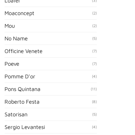
Loafer
(3)
Moaconcept
(2)
Mou
(2)
No Name
(5)
Officine Venete
(7)
Poeve
(7)
Pomme D'or
(4)
Pons Quintana
(11)
Roberto Festa
(8)
Satorisan
(5)
Sergio Levantesi
(4)