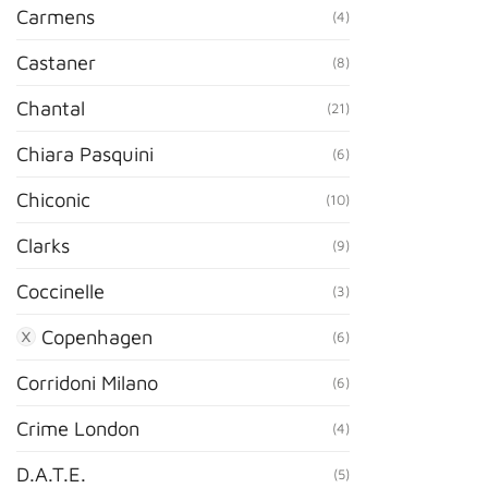
Carmens
(4)
Castaner
(8)
Chantal
(21)
Chiara Pasquini
(6)
Chiconic
(10)
Clarks
(9)
Coccinelle
(3)
Copenhagen
(6)
Corridoni Milano
(6)
Crime London
(4)
D.A.T.E.
(5)