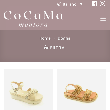
|
Italiano
(opens
(open
in
in
a
a
new
new
tab)
tab)
Home
»
Donna
FILTRA