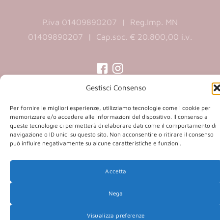
P.iva 01409890207 | Reg.Imp. MN
01409890207 | Cap.soc. € 20.800,00 i.v.
(opens
(opens
Gestisci Consenso
in
in
a
a
Per fornire le migliori esperienze, utilizziamo tecnologie come i cookie per
Copyright 2026 © Co.Ca.Ma. Srl | powered by
memorizzare e/o accedere alle informazioni del dispositivo. Il consenso a
new
new
queste tecnologie ci permetterà di elaborare dati come il comportamento di
(opens
Sartoriadigitale.it
tab)
tab)
navigazione o ID unici su questo sito. Non acconsentire o ritirare il consenso
in
può influire negativamente su alcune caratteristiche e funzioni.
a
new
Accetta
tab)
Nega
Visualizza preferenze