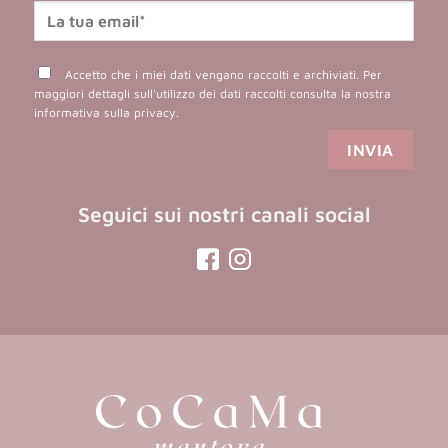
Accetto che i miei dati vengano raccolti e archiviati. Per
maggiori dettagli sull'utilizzo dei dati raccolti consulta la nostra
informativa sulla privacy
.
Seguici sui nostri canali social
(opens
(opens
in
in
a
a
new
new
tab)
tab)