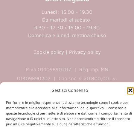
Lunedì: 15.00 - 19.30
Da martedì al sabato:
9.30 - 12.30 / 15.00 - 19.30
Domenica e lunedi mattina chiuso
Cookie policy
|
Privacy policy
P.iva 01409890207 | Reg.Imp. MN
01409890207 | Cap.soc. € 20.800,00 i.v.
Gestisci Consenso
Per fornire le migliori esperienze, utilizziamo tecnologie come i cookie per
(opens
(opens
memorizzare e/o accedere alle informazioni del dispositivo. Il consenso a
in
in
queste tecnologie ci permetterà di elaborare dati come il comportamento di
navigazione o ID unici su questo sito. Non acconsentire o ritirare il consenso
a
a
può influire negativamente su alcune caratteristiche e funzioni.
Copyright 2026 © Co.Ca.Ma. Srl | powered by
new
new