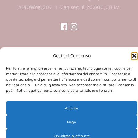
01409890207 | Cap.soc. € 20.800,00 i.v.
(opens
(opens
in
in
a
a
Gestisci Consenso
Copyright 2026 © Co.Ca.Ma. Srl | powered by
new
new
(opens
Sartoriadigitale.it
tab)
tab)
Per fornire le migliori esperienze, utilizziamo tecnologie come i cookie per
in
memorizzare e/o accedere alle informazioni del dispositivo. Il consenso a
queste tecnologie ci permetterà di elaborare dati come il comportamento di
a
navigazione o ID unici su questo sito. Non acconsentire o ritirare il consenso
new
può influire negativamente su alcune caratteristiche e funzioni.
tab)
Accetta
Nega
Visualizza preferenze